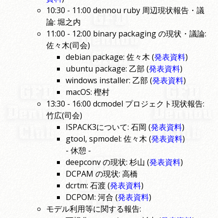
10:30 - 11:00 dennou ruby 周辺現状報告・議
論: 堀之内
11:00 - 12:00 binary packaging の現状・議論:
佐々木(司会)
debian package: 佐々木 (
発表資料
)
ubuntu package: 乙部 (
発表資料
)
windows installer: 乙部 (
発表資料
)
macOS: 樫村
13:30 - 16:00 dcmodel プロジェクト現状報告:
竹広(司会)
ISPACK3について: 石岡 (
発表資料
)
gtool, spmodel: 佐々木 (
発表資料
)
- 休憩 -
deepconv の現状: 杉山 (
発表資料
)
DCPAM の現状: 高橋
dcrtm: 石渡 (
発表資料
)
DCPOM: 河合 (
発表資料
)
モデル利用等に関する報告: