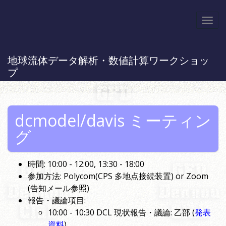
Togg
navi
地球流体データ解析・数値計算ワークショッ
プ
dcmodel/davis ミーティン
グ
時間: 10:00 - 12:00, 13:30 - 18:00
参加方法: Polycom(CPS 多地点接続装置) or Zoom
(告知メール参照)
報告・議論項目:
10:00 - 10:30 DCL 現状報告・議論: 乙部 (
発表
資料
)