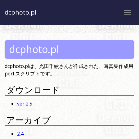
dcphoto.pl
Togg
navi
dcphoto.pl
dcphoto.plは、光田千紘さんが作成された、写真集作成用
perl スクリプトです。
ダウンロード
ver 2.5
アーカイブ
2.4