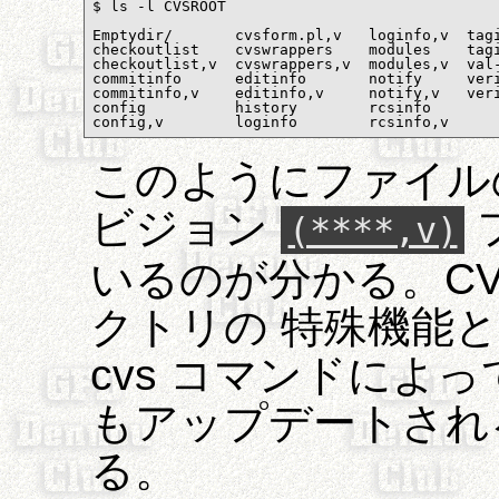
$ ls -l CVSROOT

Emptydir/       cvsform.pl,v   loginfo,v  tagi
checkoutlist    cvswrappers    modules    tagi
checkoutlist,v  cvswrappers,v  modules,v  val-
commitinfo      editinfo       notify     veri
commitinfo,v    editinfo,v     notify,v   veri
config          history        rcsinfo

config,v        loginfo        rcsinfo,v
このようにファイルの
ビジョン
(****,v)
いるのが分かる。CV
クトリの 特殊機能と
cvs コマンドによ
もアップデートされ
る。