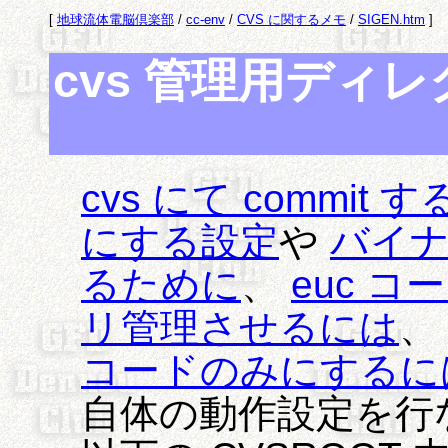
[
地球流体電脳倶楽部
/
cc-env
/
CVS に関するメモ
/
SIGEN.htm
]
cvs 管理用ディレ
cvs にて commi
にする設定
や
バイ
るために
、
euc 
リ管理させるには
コードのみにするに
自体の動作設定を行