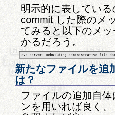
明示的に表しているの
commit した際のメ
てみると以下のメッ
かるだろう。
cvs server: Rebuilding administrative file da
新たなファイルを追
は？
ファイルの追加自体は a
ンを用いれば良く