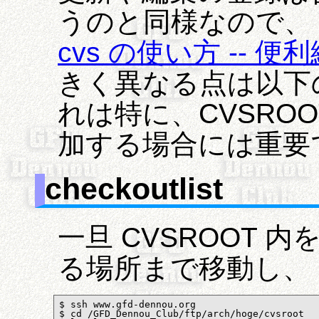
うのと同様なので
cvs の使い方 -- 便
きく異なる点は以下
れは特に、CVSRO
加する場合には重要
checkoutlist
一旦 CVSROOT 内
る場所まで移動し、
$ ssh www.gfd-dennou.org

$ cd /GFD_Dennou_Club/ftp/arch/hoge/cvsroot 
