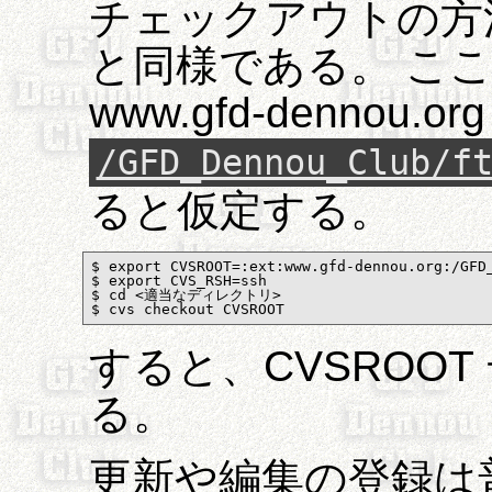
チェックアウトの方
と同様である。 こ
www.gfd-dennou.or
/GFD_Dennou_Club/f
ると仮定する。
$ export CVSROOT=:ext:www.gfd-dennou.org:/GFD_
$ export CVS_RSH=ssh

$ cd <適当なディレクトリ>

$ cvs checkout CVSROOT
すると、CVSROO
る。
更新や編集の登録は