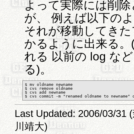
よって実際には削除
が、 例えば以下の
それが移動してきた
かるように出来る。
れる 以前の log 
る)。
$ mv oldname newname

$ cvs remove oldname

$ cvs add newname

$ cvs commit -m "renamed oldname to newname" 
Last Updated: 2006/03/31
川靖大)