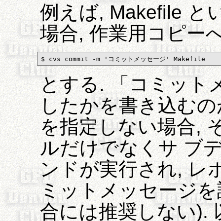
例えば, Makefile
場合, 作業用コピー
$ cvs commit -m 'コミットメッセージ' Makefile
とする. 「コミッ
したかを書き込むのが
を指定しない場合,
ルだけでなくサ ブ
ンドが実行され, レ
ミットメッセージを
合には推奨しない). 