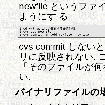
newfile という
ようにす る.
$ cd ~/(newfileの存在する作業領域)

$ cvs add newfile

$ cvs commit -m 'Add newfile' newfile
cvs commit し
リに反映されない.
「そのファイルが何
い.
バイナリファイルの