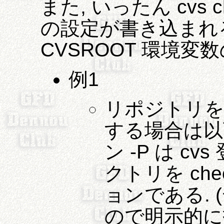
また, いったん cvs 
の設定が書き込まれ
CVSROOT 環境変
例1
リポジトリを
する場合は以
ン -P は 
クトリを ch
ョンである.
ので明示的に