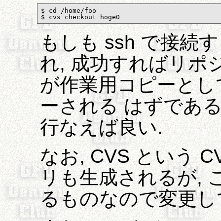
$ cd /home/foo

$ cvs checkout hoge0
もしも ssh で接
れ, 成功すればリポ
が作業用コピーとして /h
ーされる はずである.
行なえば良い.
なお, CVS という
リも生成されるが, こ
るものなので変更し