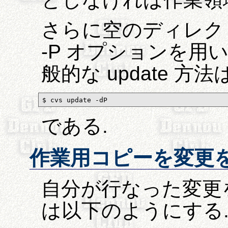
さらに空のディレク
-P オプションを用
般的な update 方法
$ cvs update -dP
である.
作業用コピーを変更
自分が行なった変更
は以下のようにする