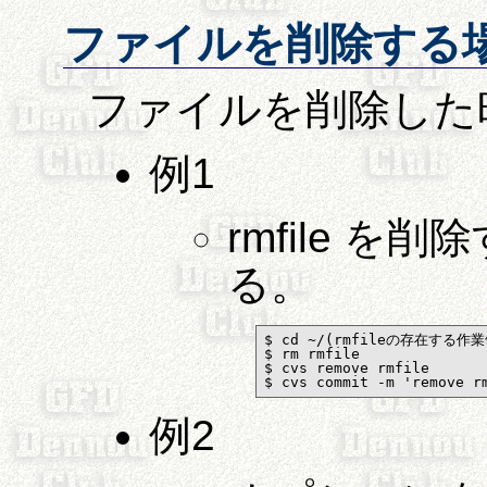
ファイルを削除する
ファイルを削除した時には
例1
rmfile 
る。
$ cd ~/(rmfileの存在する作業
$ rm rmfile

$ cvs remove rmfile

$ cvs commit -m 'remove r
例2