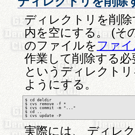
ディレクトリを削除
ディレクトリを削除
内を空にする。 (
のファイルを
ファイ
作業して削除する必要が
というディレクトリ
ようにする。
$ cd deldir

$ cvs remove -f *

$ cvs commit -m "..."

$ cd ..

$ cvs update -P
実際には、 ディレク