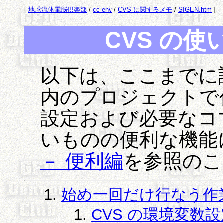
[
地球流体電脳倶楽部
/
cc-env
/
CVS に関するメモ
/
SIGEN.htm
]
CVS の使
以下は、ここまでに設
内のプロジェクトで
設定および必要なコ
いものの便利な機能
－ 便利編
を参照のこ
始め一回だけ行なう作
CVS の環境変数設