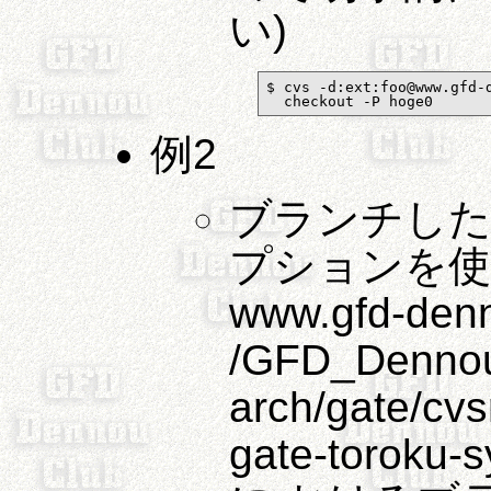
い)
$ cvs -d:ext:foo@www.gfd-d
  checkout -P hoge0
例2
ブランチした
プションを使う
www.gfd-den
/GFD_Dennou
arch/gate
gate-toro