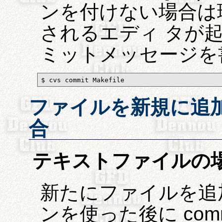
ンを付けない場合は環境
されるエディ タが起
ミットメッセージを
$ cvs commit Makefile
ファイルを新規に追
合
テキストファイルの
新たにファイルを追加
ンを使った後に comm