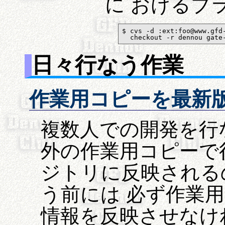
に おけるブラ
$ cvs -d :ext:foo@www.gfd-
  checkout -r dennou gate
日々行なう作業
作業用コピーを最新
複数人での開発を行
外の作業用コピーで
ジトリに反映される
う前には 必ず作業
情報を反映させなければ