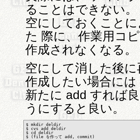
ることはできない。
空にしておくことにより、
た 際に、作業用コ
作成されなくなる。
空にして消した後に
作成したい場合には
新たに add すれ
うにすると良い。
$ mkdir deldir

$ cvs add deldir

$ cd deldir 

$ (file を作って add, commit)