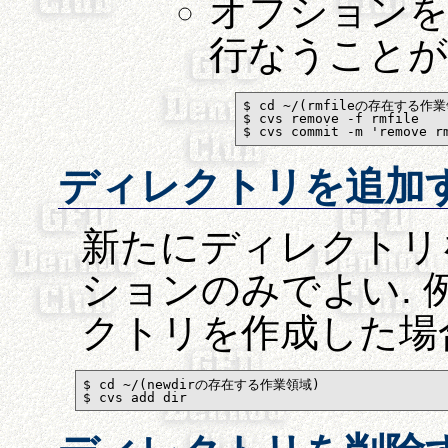
オプションを
行なうことが
$ cd ~/(rmfileの存在する作業
$ cvs remove -f rmfile

$ cvs commit -m 'remove r
ディレクトリを追加
新たにディレクトリを
ションのみでよい. 例
クトリを作成した場合
$ cd ~/(newdirの存在する作業領域)

$ cvs add dir