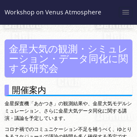
Workshop on Venus Atmosphere
Togg
navi
金星大気の観測・シミュレ
ーション・データ同化に関
する研究会
開催案内
金星探査機「あかつき」の観測結果や、金星大気モデルシ
ミュレーション、さらに金星大気データ同化に関する講
演・議論を予定しています。
コロナ禍でのコミュニケーション不足を補うべく、ゆとり
あるスケジュールで議論の時間を多く確保する予定です。