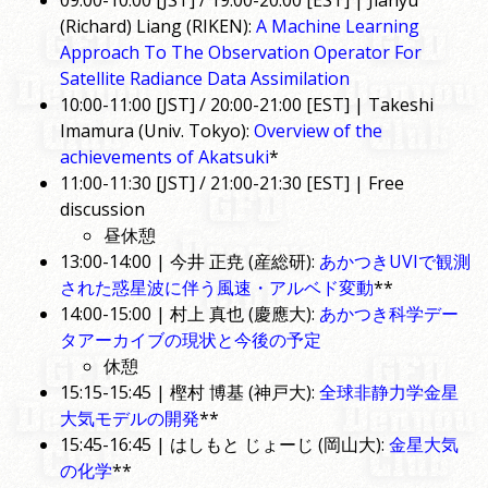
09:00-10:00 [JST] / 19:00-20:00 [EST] | Jianyu
(Richard) Liang (RIKEN):
A Machine Learning
Approach To The Observation Operator For
Satellite Radiance Data Assimilation
10:00-11:00 [JST] / 20:00-21:00 [EST] | Takeshi
Imamura (Univ. Tokyo):
Overview of the
achievements of Akatsuki
*
11:00-11:30 [JST] / 21:00-21:30 [EST] | Free
discussion
昼休憩
13:00-14:00 | 今井 正尭 (産総研):
あかつきUVIで観測
された惑星波に伴う風速・アルベド変動
**
14:00-15:00 | 村上 真也 (慶應大):
あかつき科学デー
タアーカイブの現状と今後の予定
休憩
15:15-15:45 | 樫村 博基 (神戸大):
全球非静力学金星
大気モデルの開発
**
15:45-16:45 | はしもと じょーじ (岡山大):
金星大気
の化学
**