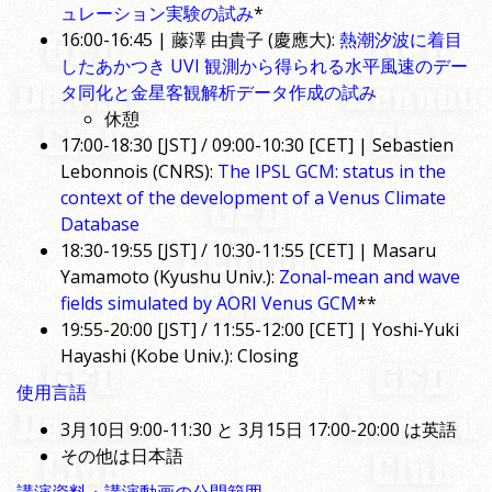
ュレーション実験の試み
*
16:00-16:45 | 藤澤 由貴子 (慶應大):
熱潮汐波に着目
したあかつき UVI 観測から得られる水平風速のデー
タ同化と金星客観解析データ作成の試み
休憩
17:00-18:30 [JST] / 09:00-10:30 [CET] | Sebastien
Lebonnois (CNRS):
The IPSL GCM: status in the
context of the development of a Venus Climate
Database
18:30-19:55 [JST] / 10:30-11:55 [CET] | Masaru
Yamamoto (Kyushu Univ.):
Zonal-mean and wave
fields simulated by AORI Venus GCM
**
19:55-20:00 [JST] / 11:55-12:00 [CET] | Yoshi-Yuki
Hayashi (Kobe Univ.): Closing
使用言語
3月10日 9:00-11:30 と 3月15日 17:00-20:00 は英語
その他は日本語