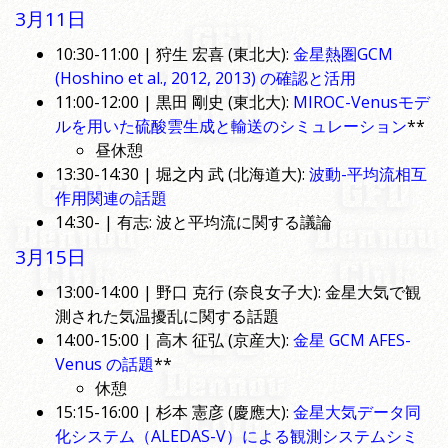
3月11日
10:30-11:00 | 狩生 宏喜 (東北大):
金星熱圏GCM
(Hoshino et al., 2012, 2013) の確認と活用
11:00-12:00 | 黒田 剛史 (東北大):
MIROC-Venusモデ
ルを用いた硫酸雲生成と輸送のシミュレーション
**
昼休憩
13:30-14:30 | 堀之内 武 (北海道大):
波動-平均流相互
作用関連の話題
14:30- | 有志: 波と平均流に関する議論
3月15日
13:00-14:00 | 野口 克行 (奈良女子大): 金星大気で観
測された気温擾乱に関する話題
14:00-15:00 | 高木 征弘 (京産大):
金星 GCM AFES-
Venus の話題
**
休憩
15:15-16:00 | 杉本 憲彦 (慶應大):
金星大気データ同
化システム（ALEDAS-V）による観測システムシミ