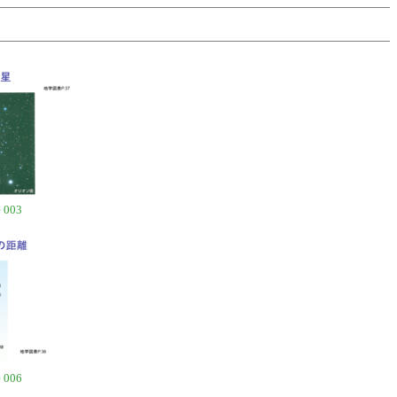
 003
 006