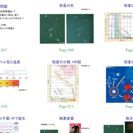
 007
Page 008
Page
 010
Page 011
Page