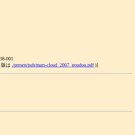
8-001
F 版は
./presen/pub/mars-cloud_2007_goudou.pdf
)]