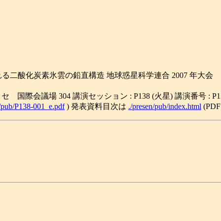
される二酸化炭素氷雲の鉛直構造 地球惑星科学連合 2007 年大会
 幕張メッセ 国際会議場 304 講演セッション : P138 (火星) 講演番号 : P13
/pub/P138-001_e.pdf
) 発表資料目次は
./presen/pub/index.html
(PD