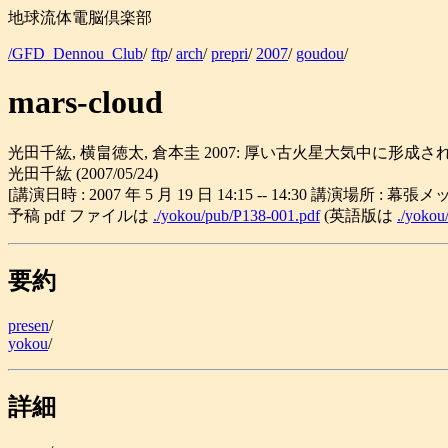
地球流体電脳倶楽部
/GFD_Dennou_Club
/
ftp
/
arch
/
prepri
/
2007
/
goudou
/
mars-cloud
光田千紘, 横畠徳太, 倉本圭 2007: 厚い古火星大気中に形成
光田千紘 (2007/05/24)
[講演日時 : 2007 年 5 月 19 日 14:15 -- 14:30 講演場所 :
予稿 pdf ファイルは
./yokou/pub/P138-001.pdf
(英語版は
./yokou
要約
presen
/
yokou
/
詳細