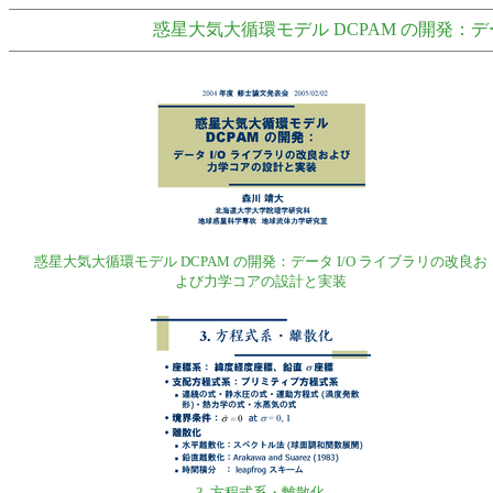
惑星大気大循環モデル DCPAM の開発：デ
惑星大気大循環モデル DCPAM の開発：データ I/O ライブラリの改良お
よび力学コアの設計と実装
3. 方程式系・離散化