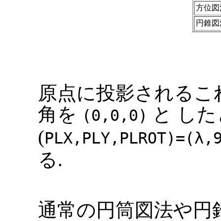
方位図
円錐図
原点に投影されるこれ
角を
と した
(0,0,0)
(
PLX,PLY,PLROT)=(λ,
る.
通常の円筒図法や円錐図