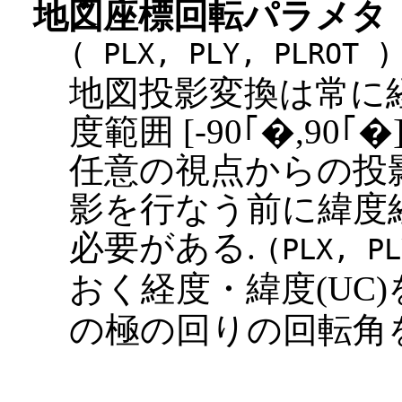
地図座標回転パラメタ
( PLX, PLY, PLROT )
地図投影変換は常に経度
度範囲 [
-90｢�
,90｢�
任意の視点からの投影
影を行なう前に緯度
必要がある.
(PLX, PL
おく経度・緯度(UC)
の極の回りの回転角