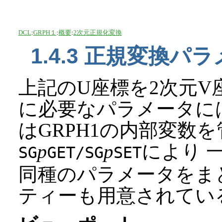
DCL
:
GRPH１
:
概要
:
2次元正規化変換
1.4.3 正規変換パ
上記のU座標を2次元V
に必要なパラメータには
はGRPH1の内部変数
p
p
により 
SG
GET/SG
SET
同種のパラメータをま
ティーも用意されている