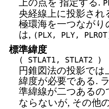
上の点を 指定する.
P
央経線上に投影される. 
極環海を一つながり
は,
(PLX, PLY, PLROT
標準緯度
( STLAT1, STLAT2 )
円錐図法の投影では上
緯度が必要である. 
準緯線が二つあるの
ならないが, その他