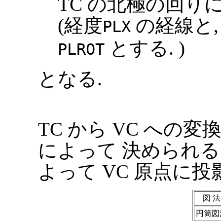
TC の北極の回りに,
(経度
の経線と,
PLX
とする. )
PLROT
となる.
TC から VC へ
によって 決められる
よって VC 原点に投
図 法
円筒図