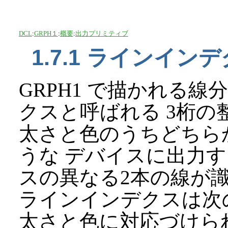
DCL
:
GRPH１
:
概要
:
出力プリミティブ
1.7.1 ラインイン
GRPH1 で描かれる
クスと呼ばれる 3桁の整
太さと色のうちどちら
うな デバイスに出力す
スの異なる2本の線が
ラインインデクスは次
太さと色に対応づけられ