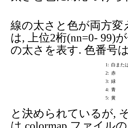
線の太さと色が両方変
は, 上位2桁(nn=0- 99
の太さを表す. 色番号は
1:
白または
2:
赤
3:
緑
4:
青
5:
黄
と決められているが, 
は colormap ファイル