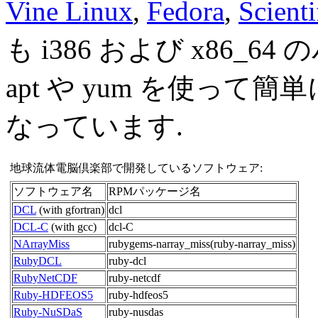
Vine Linux
,
Fedora
,
Scienti
も i386 および x86_
apt や yum を使っ
なっています.
地球流体電脳倶楽部で開発しているソフトウェア:
ソフトウェア名
RPMパッケージ名
DCL
(with gfortran)
dcl
DCL-C
(with gcc)
dcl-C
NArrayMiss
rubygems-narray_miss(ruby-narray_miss)
RubyDCL
ruby-dcl
RubyNetCDF
ruby-netcdf
Ruby-HDFEOS5
ruby-hdfeos5
Ruby-NuSDaS
ruby-nusdas