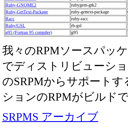
Ruby-GNOME2
rubygem-gtk2
Ruby-GetText-Package
ruby-gettext-package
Racc
ruby-racc
Ruby/GSL
rb-gsl
g95 (Fortran 95 compiler)
g95
我々のRPMソースパッケージ
でディストリビューショ
のSRPMからサポート
ションのRPMがビルド
SRPMS アーカイブ