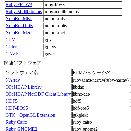
Ruby-FFTW3
ruby-fftw3
Ruby-Multibitnums
ruby-multibitnums
NumRu::Misc
numru-misc
NumRu::Units
numru-units
NumRu::Met
numru-met
GPV
gpv
GPhys
gphys
GAVE
gave
関連ソフトウェア:
ソフトウェア名
RPMパッケージ名
NArray
rubygems-narray(ruby-narray)
OPeNDAP Library
libdap
OPeNDAP NetCDF Client Library
libnc-dap
HDF5
hdf5
HDF-EOS5
hdf-eos5
GTK+ OpenGL Extension
gtkglext
Ruby Cairo
ruby-cairo
Ruby-GNOME2
ruby-gnome2