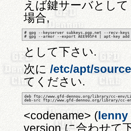
えば鍵サーバとして sub
場合,
# gpg --keyserver subkeys.pgp.net --recv-keys 
# gpg --armor --export AEE995F4 | apt-key add
として下さい.
次に
/etc/apt/source
てください.
deb ftp://www.gfd-dennou.org/library/cc-env/Li
deb-src ftp://www.gfd-dennou.org/library/cc-e
<codename> (
lenny
version に合わせて