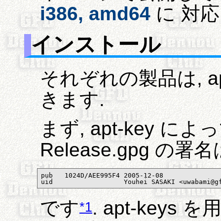
i386, amd64
に 対
インストール
それぞれの製品は, 
きます.
まず, apt-key 
Release.gpg の署名
pub   1024D/AEE995F4 2005-12-08

uid                  Youhei SASAKI <uwabami@g
です
. apt-key
*1