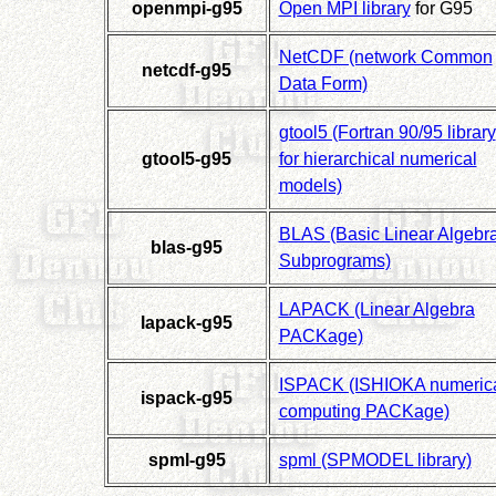
openmpi-g95
Open MPI library
for G95
NetCDF (network Common
netcdf-g95
Data Form)
gtool5 (Fortran 90/95 library
gtool5-g95
for hierarchical numerical
models)
BLAS (Basic Linear Algebr
blas-g95
Subprograms)
LAPACK (Linear Algebra
lapack-g95
PACKage)
ISPACK (ISHIOKA numeric
ispack-g95
computing PACKage)
spml-g95
spml (SPMODEL library)