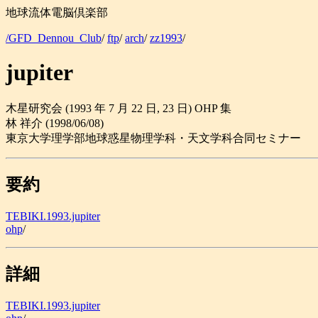
地球流体電脳倶楽部
/GFD_Dennou_Club
/
ftp
/
arch
/
zz1993
/
jupiter
木星研究会 (1993 年 7 月 22 日, 23 日) OHP 集
林 祥介 (1998/06/08)
東京大学理学部地球惑星物理学科・天文学科合同セミナー
要約
TEBIKI.1993.jupiter
ohp
/
詳細
TEBIKI.1993.jupiter