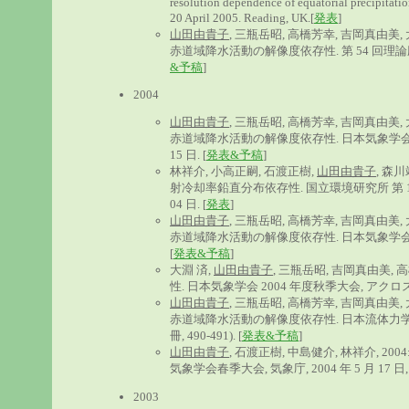
resolution dependence of equatorial precipitati
20 April 2005. Reading, UK.[
発表
]
山田由貴子
, 三瓶岳昭, 高橋芳幸, 吉岡真由美,
赤道域降水活動の解像度依存性. 第 54 回理論応用力学
&予稿
]
2004
山田由貴子
, 三瓶岳昭, 高橋芳幸, 吉岡真由美,
赤道域降水活動の解像度依存性. 日本気象学会北海道支
15 日. [
発表&予稿
]
林祥介, 小高正嗣, 石渡正樹,
山田由貴子
, 森
射冷却率鉛直分布依存性. 国立環境研究所 第 1
04 日. [
発表
]
山田由貴子
, 三瓶岳昭, 高橋芳幸, 吉岡真由美,
赤道域降水活動の解像度依存性. 日本気象学会 2004 
[
発表&予稿
]
大淵 済,
山田由貴子
, 三瓶岳昭, 吉岡真由美
性. 日本気象学会 2004 年度秋季大会, アクロス福岡, 
山田由貴子
, 三瓶岳昭, 高橋芳幸, 吉岡真由美,
赤道域降水活動の解像度依存性. 日本流体力学会年会 20
冊, 490-491). [
発表&予稿
]
山田由貴子
, 石渡正樹, 中島健介, 林祥介,
気象学会春季大会, 気象庁, 2004 年 5 月 17 日, 
2003