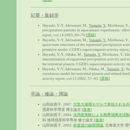
紀要・集録等
Hayashi, Y.-Y., Ishiwatari, M.,
Yamada, Y.
, Morikawa, Y.,
precipitation patterns in aqua-planet experiments: effe
report, vol.14-2005, 69--76.[
原稿
]
Hayashi, Y.-Y., Ishiwatari, M.,
Yamada, Y.
, Morikawa, Y.,
space-time structures of the equatorial precipiation act
primitive model. CGER's supercomputer activity report,
Hayashi, Y.-Y., Odaka, M.,
Yamada, Y.
, Morikawa, Y., Is
structurization of equatorial precipiation activity and
for terrestrial planets. CGER's supercomputer activity re
Hayashi, Y.-Y., Ishiwatari, M., Odaka, M.,
Yamada, Y.
, N
circulation model for terrestrial planets and related f
activity report, vol.11-2002, 57--65. [
原稿
]
卒論・修論・博論
山田由貴子, 2007:
大気大循環モデルで表現される
惑星科学専攻 博士論文 [
発表
]
山田由貴子, 2004:
水惑星実験による熱帯域降水活
科 地球惑星科学専攻 修士論文 [
発表
]
山田由貴子, 2002:
赤道波の線形理論
, 北海道大学 理