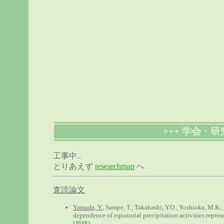
+++ 学会・研究
工事中..
とりあえず
researchmap
へ
査読論文
Yamada, Y.
, Sampe, T., Takahashi, Y.O., Yoshioka, M.K., 
dependence of equatorial precipitation activities repres
[
原稿
]