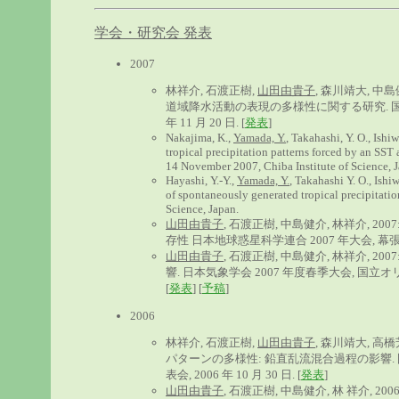
学会・研究会 発表
2007
林祥介, 石渡正樹,
山田由貴子
, 森川靖大, 中
道域降水活動の表現の多様性に関する研究. 国立
年 11 月 20 日. [
発表
]
Nakajima, K.,
Yamada, Y.
, Takahashi, Y. O., Ishi
tropical precipitation patterns forced by an SS
14 November 2007, Chiba Institute of Science, 
Hayashi, Y.-Y.,
Yamada, Y.
, Takahashi Y. O., Ish
of spontaneously generated tropical precipitat
Science, Japan.
山田由貴子
, 石渡正樹, 中島健介, 林祥介,
存性 日本地球惑星科学連合 2007 年大会, 幕張メッセ, 
山田由貴子
, 石渡正樹, 中島健介, 林祥介,
響. 日本気象学会 2007 年度春季大会, 国立オリン
[
発表
] [
予稿
]
2006
林祥介, 石渡正樹,
山田由貴子
, 森川靖大, 高
パターンの多様性: 鉛直乱流混合過程の影響.
表会, 2006 年 10 月 30 日. [
発表
]
山田由貴子
, 石渡正樹, 中島健介, 林 祥介,