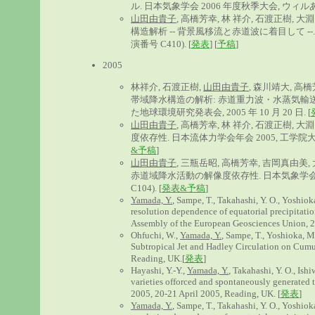
ル. 日本気象学会 2006 年度秋季大会, ウィルあいち, 
山田由貴子
, 高橋芳幸, 林 祥介, 石渡正樹,
構造解析 -- 背景風移流と赤道波に着目して --. 日
演番号 C410). [
発表
] [
予稿
]
2005
林祥介, 石渡正樹,
山田由貴子
, 森川靖大, 高
帯域降水構造の解析: 赤道重力波・水蒸気輸送
た地球環境研究発表会, 2005 年 10 月 20 日. [
山田由貴子
, 高橋芳幸, 林 祥介, 石渡正樹,
度依存性. 日本流体力学会年会 2005, 工学院大学, 200
&予稿
]
山田由貴子
, 三瓶岳昭, 高橋芳幸, 吉岡真由美,
赤道域降水活動の解像度依存性. 日本気象学会 200
C104). [
発表&予稿
]
Yamada, Y.
, Sampe, T., Takahashi, Y. O., Yoshiok
resolution dependence of equatorial precipitatio
Assembly of the European Geosciences Union, 2
Ohfuchi, W.,
Yamada, Y.
, Sampe, T., Yoshioka, M.
Subtropical Jet and Hadley Circulation on Cumu
Reading, UK.[
発表
]
Hayashi, Y.-Y.,
Yamada, Y.
, Takahashi, Y. O., Ish
varieties offorced and spontaneously generated 
2005, 20-21 April 2005, Reading, UK. [
発表
]
Yamada, Y.
, Sampe, T., Takahashi, Y. O., Yoshiok