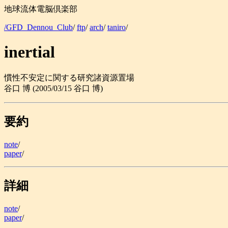
地球流体電脳倶楽部
/GFD_Dennou_Club
/
ftp
/
arch
/
taniro
/
inertial
慣性不安定に関する研究諸資源置場
谷口 博 (2005/03/15 谷口 博)
要約
note
/
paper
/
詳細
note
/
paper
/