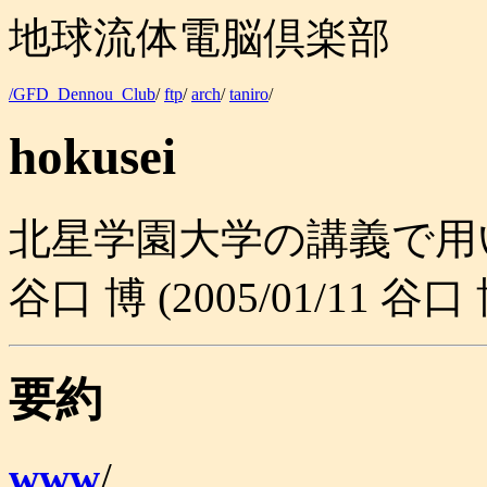
地球流体電脳倶楽部
/GFD_Dennou_Club
/
ftp
/
arch
/
taniro
/
hokusei
北星学園大学の講義で用
谷口 博 (2005/01/11 谷口 
要約
www
/