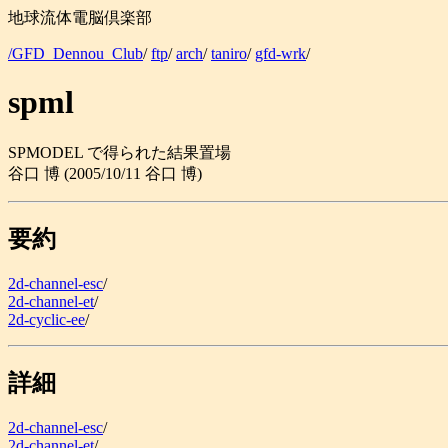
地球流体電脳倶楽部
/GFD_Dennou_Club
/
ftp
/
arch
/
taniro
/
gfd-wrk
/
spml
SPMODEL で得られた結果置場
谷口 博 (2005/10/11 谷口 博)
要約
2d-channel-esc
/
2d-channel-et
/
2d-cyclic-ee
/
詳細
2d-channel-esc
/
2d-channel-et
/