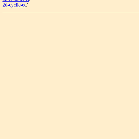
2d-cyclic-ee
/