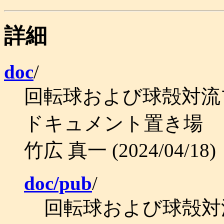
詳細
doc
/
回転球および球殻対流
ドキュメント置き場
竹広 真一 (2024/04/18)
doc/pub
/
回転球および球殻対