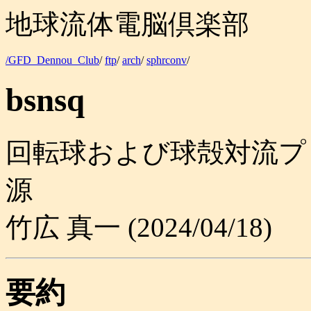
地球流体電脳倶楽部
/GFD_Dennou_Club
/
ftp
/
arch
/
sphrconv
/
bsnsq
回転球および球殻対流プ
源
竹広 真一 (2024/04/18)
要約