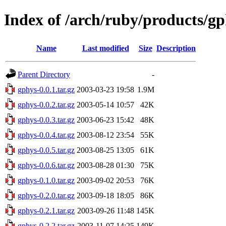
Index of /arch/ruby/products/gp
Name
Last modified
Size
Description
Parent Directory
-
gphys-0.0.1.tar.gz
2003-03-23 19:58
1.9M
gphys-0.0.2.tar.gz
2003-05-14 10:57
42K
gphys-0.0.3.tar.gz
2003-06-23 15:42
48K
gphys-0.0.4.tar.gz
2003-08-12 23:54
55K
gphys-0.0.5.tar.gz
2003-08-25 13:05
61K
gphys-0.0.6.tar.gz
2003-08-28 01:30
75K
gphys-0.1.0.tar.gz
2003-09-02 20:53
76K
gphys-0.2.0.tar.gz
2003-09-18 18:05
86K
gphys-0.2.1.tar.gz
2003-09-26 11:48
145K
gphys-0.2.2.tar.gz
2003-11-07 14:25
149K