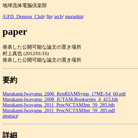
地球流体電脳倶楽部
/GFD_Dennou_Club
/
ftp
/
arch
/
murashin
/
paper
発表した公開可能な論文の置き場所
村上真也 (2012/01/16)
発表した公開可能な論文の置き場所
要約
Murakami-Iwayama_2006_RepRIAMSymp_17ME-S4_60.pdf
Murakami-Iwayama_2008_IUTAM-Bookseries_4_415.bib
Murakami-Iwayama_2011_ProcNCTAMJpn_59_285.bib
Murakami-Iwayama_2011_ProcNCTAMJpn_59_285.pdf
abstract
/
詳細