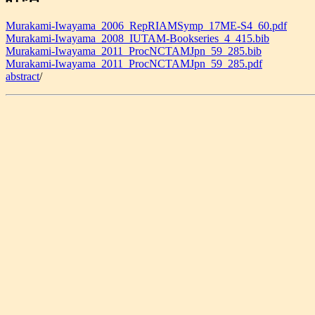
Murakami-Iwayama_2006_RepRIAMSymp_17ME-S4_60.pdf
Murakami-Iwayama_2008_IUTAM-Bookseries_4_415.bib
Murakami-Iwayama_2011_ProcNCTAMJpn_59_285.bib
Murakami-Iwayama_2011_ProcNCTAMJpn_59_285.pdf
abstract
/