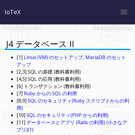
IoTeX
Togg
navi
J4 データベース II
[1]
Linux (VM) のセットアップ
,
MariaDB のセット
アップ
[2,3] SQL の基礎 (教科書利用)
[4,5] SQL の応用 (教科書利用)
[6] トランザクション (教科書利用)
[7]
Ruby からの SQL の利用
[8,9]
SQL のセキュリティ(Ruby スクリプトからの利
用)
[10]
SQL のセキュリティ(PHP からの利用)
[11]
データベースとアプリ (Rails の利用) (小さなア
プリ)(1)