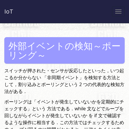
IoT
Togg
navi
外部イベントの検知～ポー
リング～
スイッチが押された・センサが反応したといった，いつ起
こるか分からない 「非同期イベント」を検知する方法と
して，割り込みとポーリングという 2 つの代表的な検知方
法がある．
ポーリングは「イベントが発生していないかを定期的にチ
ェックする」という 方法である．while 文などでループを
回しながらイベントが発生していないか を if 文で確認す
るような操作に相当する．この方法ではチェックするため