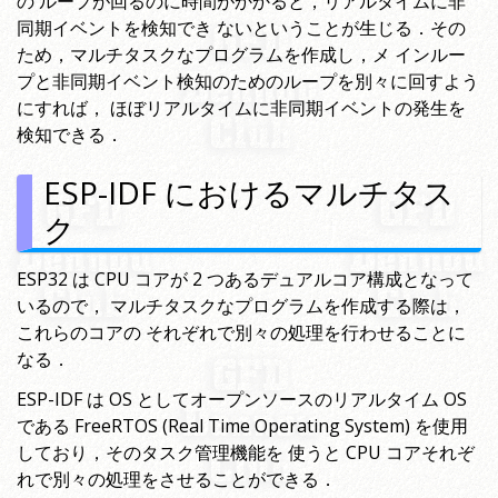
の ループが回るのに時間がかかると，リアルタイムに非
同期イベントを検知でき ないということが生じる．その
ため，マルチタスクなプログラムを作成し，メ インルー
プと非同期イベント検知のためのループを別々に回すよう
にすれば， ほぼリアルタイムに非同期イベントの発生を
検知できる．
ESP-IDF におけるマルチタス
ク
ESP32 は CPU コアが 2 つあるデュアルコア構成となって
いるので， マルチタスクなプログラムを作成する際は，
これらのコアの それぞれで別々の処理を行わせることに
なる．
ESP-IDF は OS としてオープンソースのリアルタイム OS
である FreeRTOS (Real Time Operating System) を使用
しており，そのタスク管理機能を 使うと CPU コアそれぞ
れで別々の処理をさせることができる．