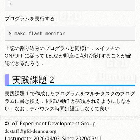
}
プログラムを実行する．
$ make flash monitor
上記の割り込みのプログラムと同様に，スイッチの
ON/OFF に従って LED2 が即座に点灯/消灯することが確
認できるだろう．
実践課題 2
実践課題 1 で作成したプログラムをマルチタスクのプログ
ラムに書き換え， 同様の動作が実現されるようにしなさ
い．なお，デバウンス時間は設定しなくて良い．
© IoT Experiment Development Group:
Lastupdate: 2026/04/03, Since 2020/03/11