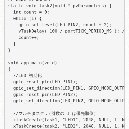
static void task2(void * pvParameters) {

  int count = 0;

  while (1) {

    gpio_set_level(LED_PIN2, count % 2);

    vTaskDelay( 100 / portTICK_PERIOD_MS ); 
    count++;

  }

}

void app_main(void)

{

  //LED 初期化

  gpio_reset_pin(LED_PIN1);                 
  gpio_set_direction(LED_PIN1, GPIO_MODE_OU
  gpio_reset_pin(LED_PIN2);                 
  gpio_set_direction(LED_PIN2, GPIO_MODE_OU
  //マルチタスク．(引数の 1 は優先順位)

  xTaskCreate(task1, "LED1", 2048, NULL, 1, NUL
  xTaskCreate(task2, "LED2", 2048, NULL, 1, NUL