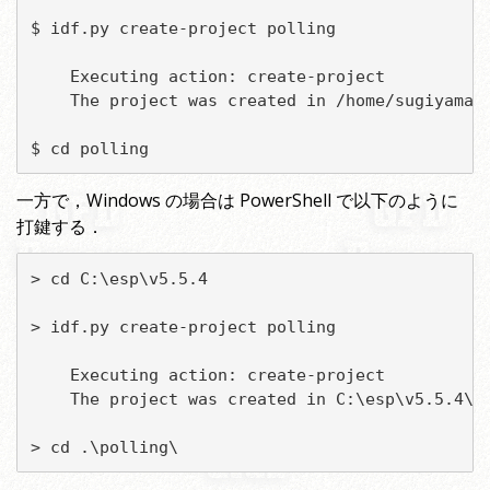
$ idf.py create-project polling

    Executing action: create-project

    The project was created in /home/sugiyama/e
$ cd polling
一方で，Windows の場合は PowerShell で以下のように
打鍵する．
> cd C:\esp\v5.5.4

> idf.py create-project polling

    Executing action: create-project

    The project was created in C:\esp\v5.5.4\po
> cd .\polling\