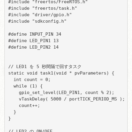
#include "freertos/FreeRTOS.h"

#include "freertos/task.h"

#include "driver/gpio.h"

#include "sdkconfig.h"

#define INPUT_PIN 34

#define LED_PIN1 13

#define LED_PIN2 14

// LED1 を 5 秒間隔で回すタスク

static void task1(void * pvParameters) {

  int count = 0;

  while (1) {

    gpio_set_level(LED_PIN1, count % 2);

    vTaskDelay( 5000 / portTICK_PERIOD_MS ); 
    count++;

  }

}

// LED2 の ON/OFF
