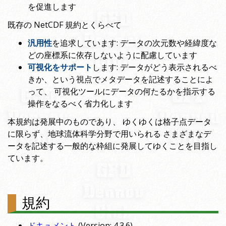
を促進します
既存の NetCDF 規約とくらべて
汎用性
を追求しています: データの次元数や経緯度な
どの座標系に依存しないように配慮しています
可視化をサポート
します: データがどう表示されるべ
きか、という視点でメタデータを記述することによ
って、 可視化ツールにデータの何たるかを指示する
操作をなるべく省力化します
本規約は発展中のものであり、 ゆくゆくは格子点データ
に限らず、地球流体科学分野で用いられる さまざまなデ
ータを記述する一般的な枠組に発展してゆくことを目指し
ています。
規約
ドキュメント
(Version: 4.3.6)