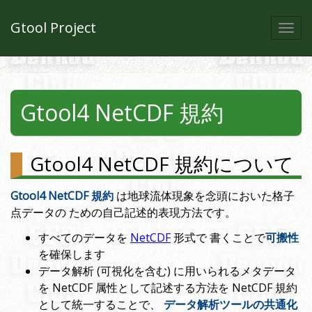
Gtool Project
Togg
navi
Gtool4 NetCDF 規約
Gtool4 NetCDF 規約について
Gtool4 NetCDF 規約
は地球流体現象を念頭においた格子
点データの ための自己記述的表現方法です。
すべてのデータを
NetCDF
形式で 書くことで
可搬性
を確保します
データ解析 (可視化を含む) に用いられるメタデータ
を NetCDF 属性として記述する方法を NetCDF 規約
として統一することで、
データ解析ツールの共通化