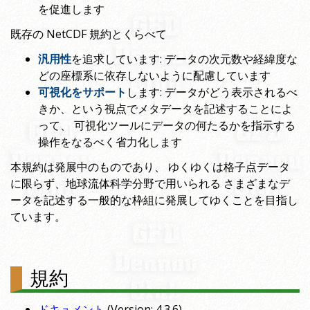
を促進します
既存の NetCDF 規約とくらべて
汎用性
を追求しています: データの次元数や経緯度な
どの座標系に依存しないように配慮しています
可視化をサポート
します: データがどう表示されるべ
きか、という視点でメタデータを記述することによ
って、 可視化ツールにデータの何たるかを指示する
操作をなるべく省力化します
本規約は発展中のものであり、 ゆくゆくは格子点データ
に限らず、地球流体科学分野で用いられる さまざまなデ
ータを記述する一般的な枠組に発展してゆくことを目指し
ています。
規約
ドキュメント
(Version: 4.3.6)