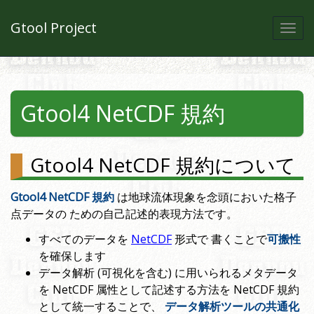
Gtool Project
Togg
navi
Gtool4 NetCDF 規約
Gtool4 NetCDF 規約について
Gtool4 NetCDF 規約
は地球流体現象を念頭においた格子
点データの ための自己記述的表現方法です。
すべてのデータを
NetCDF
形式で 書くことで
可搬性
を確保します
データ解析 (可視化を含む) に用いられるメタデータ
を NetCDF 属性として記述する方法を NetCDF 規約
として統一することで、
データ解析ツールの共通化