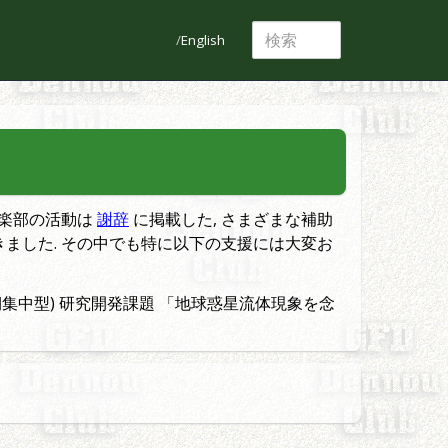
English
倶楽部の活動は
謝辞
に掲載した, さまざまな補助
きました. その中でも特に以下の支援には大変お
短期集中型) 研究開発課題 「地球惑星流体現象を念