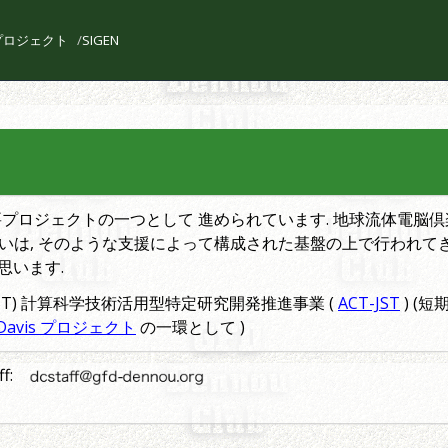
l プロジェクト
SIGEN
主要プロジェクトの一つとして 進められています. 地球流体電脳
いは, そのような支援によって構成された基盤の上で行われて
思います.
 (JST) 計算科学技術活用型特定研究開発推進事業 (
ACT-JST
) (
Davis プロジェクト
の一環として )
ff: