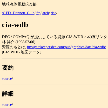
地球流体電脳倶楽部
/GFD_Dennou_Club
/
ftp
/
arch
/
dec
/
cia-wdb
DEC / COMPAQ が提供している資源 CIA-WDB への直リンク
林 祥介 (1998/02/06)
資源のもとは,
ftp://gatekeeper.dec.com/pub/graphics/data/cia-wdb/
[CIA WDB 地図データ]
要約
source
/
詳細
source
/