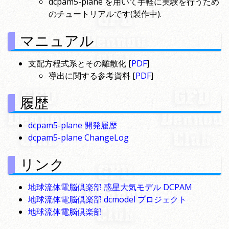
dcpam5-plane を用いて手軽に実験を行うため
のチュートリアルです(製作中).
マニュアル
支配方程式系とその離散化 [
PDF
]
導出に関する参考資料 [
PDF
]
履歴
dcpam5-plane 開発履歴
dcpam5-plane ChangeLog
リンク
地球流体電脳倶楽部 惑星大気モデル DCPAM
地球流体電脳倶楽部 dcmodel プロジェクト
地球流体電脳倶楽部