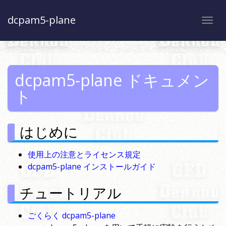
dcpam5-plane
Togg
navi
dcpam5-plane ドキュメン
ト
はじめに
使用上の注意とライセンス規定
dcpam5-plane インストールガイド
チュートリアル
ごくらく dcpam5-plane