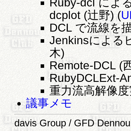
Ruby-dcl
dcplot (辻野) (
U
DCL で流線を描く
Jenkinsに
木)
Remote-DCL (
RubyDCLExt-An
重力流高解像度実
議事メモ
davis Group / GFD Dennou