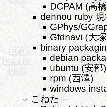
DCPAM (高橋)
dennou ruby
GPhys/GGra
Gfdnavi (大塚
binary packag
debian pack
ubuntu (安部)
rpm (西澤)
windows insta
こねた