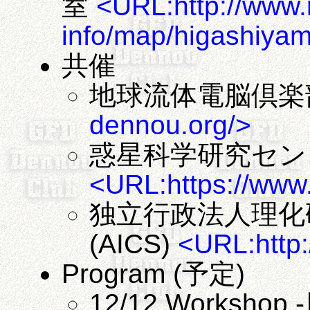
室
<URL:http://www.
info/map/higashiya
共催
地球流体電脳倶
dennou.org/>
惑星科学研究センター
<URL:https://www.
独立行政法人理化
(AICS)
<URL:http:
Program (予定)
12/12 Works