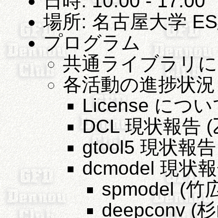
日時: 10:00 - 17:00
場所: 名古屋大学 E
プログラム
共通ライブラリにつ
各活動の進捗状況
License につ
DCL 現状報告 (
gtool5 現状報告
dcmodel 現状
spmodel (竹
deepconv (