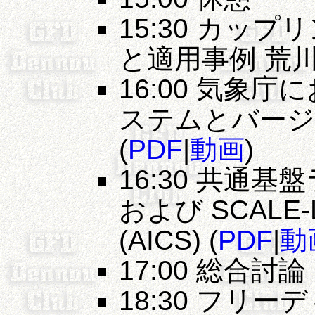
15:30 カッ
と適用事例 荒川隆(
16:00 気象
ステムとバージョ
(
PDF
|
動画
)
16:30 共通基
および SCALE
(AICS) (
PDF
|
動
17:00 総合討論
18:30 フリ