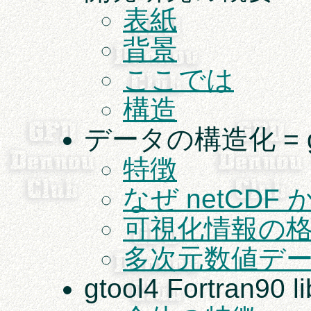
表紙
背景
ここでは
構造
データの構造化 = gt
特徴
なぜ netCDF 
可視化情報の
多次元数値デ
gtool4 Fortran90 li