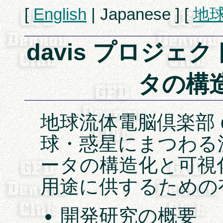
[
English
| Japanese ] [
地
davis プロジェ
タの構
地球流体電脳倶楽部 d
球・惑星にまつわる
ータの構造化と可視
用途に供するための
開発研究の概要