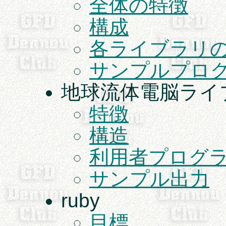
全体の特徴
構成
各ライブラリ
サンプルプロ
地球流体電脳ライブラ
特徴
構造
利用者プログ
サンプル出力
ruby
目標