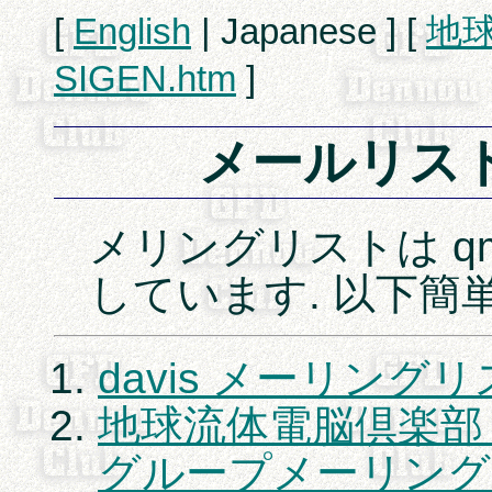
[
English
| Japanese ] [
地
SIGEN.htm
]
メールリス
メリングリストは qma
しています. 以下簡
davis メーリング
地球流体電脳倶楽部 da
グループメーリング