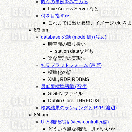
既存の事例をみてみる
Live Access Server など
何を目指すか
これまでに出た要望、イメージ etc 
8/3 pm
database の話 (model編) (渡辺)
時空間の取り扱い
station dataなども
楽な管理の実現法
知見プラットフォーム (芦野)
標準化の話
XML, RDF, RDBMS
最低限標準語彙 (石渡)
SIGEN ファイル
Dublin Core, THREDDS
検索結果のランキングと P2P (渡辺)
8/4 am
UIと機能の話 (view-controller編)
どういう風な機能、UI がいいか