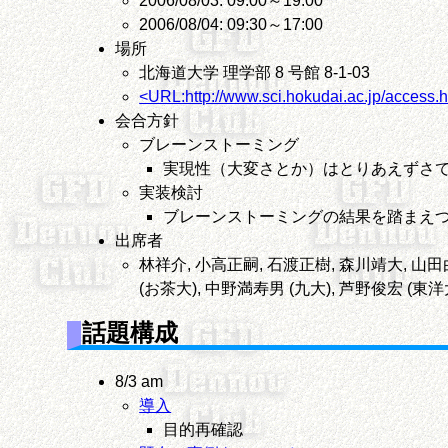
2006/08/03: 09:00～19:00
2006/08/04: 09:30～17:00
場所
北海道大学 理学部 8 号館 8-1-03
<URL:http://www.sci.hokudai.ac.jp/access.
会合方針
ブレーンストーミング
実現性（大変さとか）はとりあえずさてお
実装検討
ブレーンストーミングの結果を踏まえつ
出席者
林祥介, 小高正嗣, 石渡正樹, 森川靖大, 山田
(お茶大), 中野満寿男 (九大), 芦野俊宏 (東洋
話題構成
8/3 am
導入
目的再確認