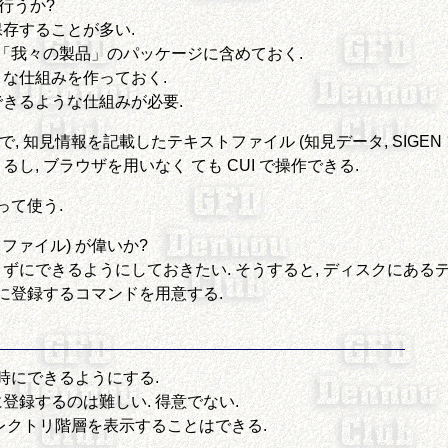
どう行うか?
存することが多い.
 「我々の製品」のパッケージに含めておく.
な仕組みを作っておく.
きるような仕組みが必要.
 知見情報を記載したテキストファイル (知見データ, SIGE
し, ブラウザを用いなく ても CUI で操作できる.
って使う.
 ファイル) が偉いか?
にできるようにしておきたい. そうすると, ディスクにあるデ
に登録するコマンドを用意する.
時にできるようにする.
se に登録するのは難しい. 得意でない.
かけのディレクトリ階層を表示することはできる.