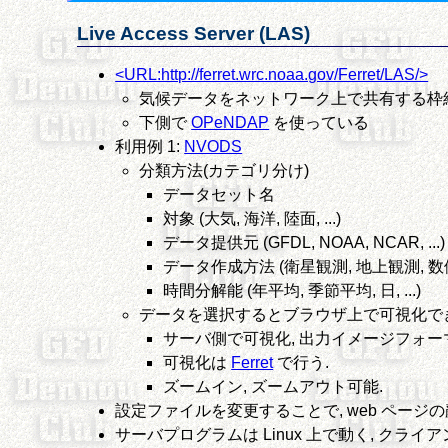
Live Access Server (LAS)
<URL:http://ferret.wrc.noaa.gov/Ferret/LAS/>
気候データをネットワーク上で共有する枠組
下側で
OPeNDAP
を使っている
利用例 1:
NVODS
分類方法(カテゴリ分け)
データセット名
対象 (大気, 海洋, 陸面, ...)
データ提供元 (GFDL, NOAA, NCAR, ...)
データ作成方法 (衛星観測, 地上観測, 数値
時間分解能 (年平均, 季節平均, 日, ...)
データを選択するとブラウザ上で可視化で
サーバ側で可視化, 出力イメージフォーマット
可視化は
Ferret
で行う.
ズームイン, ズームアウト可能.
設定ファイルを変更することで, web ページ
サーバプログラムは Linux 上で動く, クライア