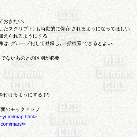
ておきたい.
用したスクリプト) も時動的に保存 されるようになってほしい.
加えられるようにする.
, グループ化して登録し, 一括検索 できるとよい.
うでないものとの区別が必要
付けるようにする (?)
索画面のモックアップ
p/~yumi/map.html>
.com/mars/>