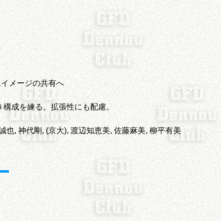
像イメージの共有へ
き構成を練る。拡張性にも配慮。
也, 神代剛, (京大), 渡辺知恵美, 佐藤麻美, 柳平有美