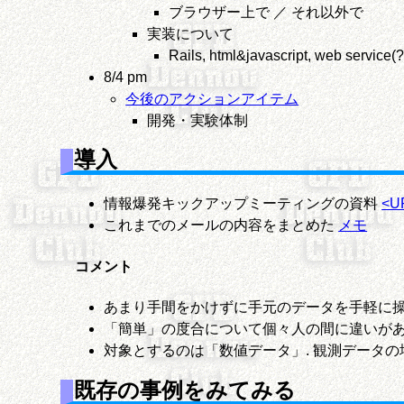
ブラウザー上で ／ それ以外で
実装について
Rails, html&javascript, web service(?
8/4 pm
今後のアクションアイテム
開発・実験体制
導入
情報爆発キックアップミーティングの資料
<UR
これまでのメールの内容をまとめた
メモ
コメント
あまり手間をかけずに手元のデータを手軽に操
「簡単」の度合について個々人の間に違いがある
対象とするのは「数値データ」. 観測データの
既存の事例をみてみる