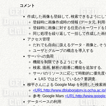
コメント
作成した画像も登録して, 検索できるようにし
登録時に画像作成時の情報 (データ元, 利
登録時に画像に対する任意のキーワードを
同じ処理を繰り返して一括して作成した画像は
アクセス管理
だれでも自由に扱えるデータ・画像と, そ
ユーザとグループの概念を導入する
サーバへの負荷
機能を制限できるようにする.
検索, 描画, 解析の順番に機能を追加する.
サーバのリソースに応じて時動的に優先度を
LAS ではどうしているか? 要調査.
柳平さんによる Google Map を利用した検
<URL:http://www.dblaboratory.is.ocha.ac.j
参考: Google Mars
<URL:http://www.google
データベースの利用