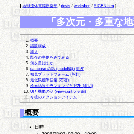
[
地球流体電脳倶楽部
/
davis
/
workshop
/
SIGEN.htm
]
「多次元・多重な地
概要
話題構成
導入
既存の事例をみてみる
何を目指すか
database の話 (model編) (渡辺)
知見プラットフォーム (芦野)
最低限標準語彙 (石渡)
検索結果のランキングと P2P (渡辺)
UIと機能の話 (view-controller編)
今後のアクションアイテム
概要
日時