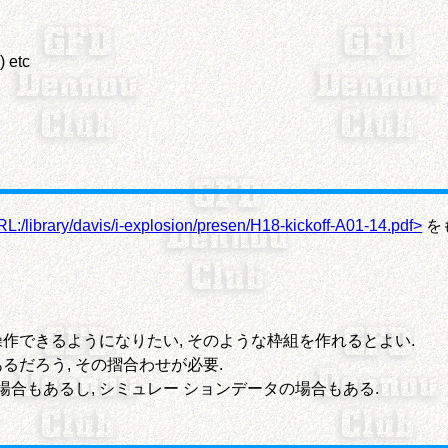
) etc
L:/library/davis/i-explosion/presen/H18-kickoff-A01-14.pdf>
を
作できるようになりたい, そのような枠組を作れるとよい.
だろう, その摺合わせが必要.
場合もあるし, シミュレー ションデータの場合もある.