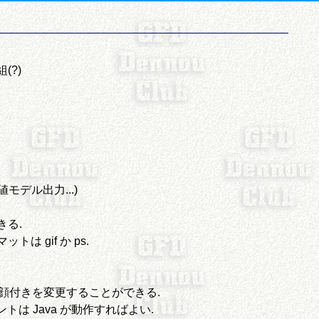
(?)
モデル出力...)
きる.
は gif か ps.
の顔付きを変更することができる.
ントは Java が動作すればよい.