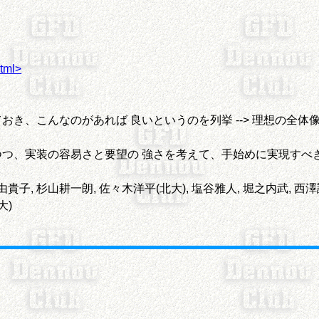
html>
き、こんなのがあれば 良いというのを列挙 --> 理想の全体
つ、実装の容易さと要望の 強さを考えて、手始めに実現すべ
由貴子, 杉山耕一朗, 佐々木洋平(北大), 塩谷雅人, 堀之内武, 西澤誠
大)