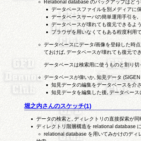
Relational database のバックアップは
データベースファイルを別メディアに保
データベースサーバの簡単運用手引を,
データベースが壊れても復元できるよう
ブラウザを用いなくてもある程度利用で
データベースにデータ/画像を登録した時点で,
ておけば, データベースが壊れても復元できる
データベースは検索用に使うものと割り切
データベースが偉いか, 知見データ (SIGEN
知見データの編集をデータベースを介さず
知見データを編集した後, データベース
堀之内さんのスケッチ(1)
データの検索と, ディレクトリの直接探索が同
ディレクトリ階層構造を relational databa
relational database を用いてみ