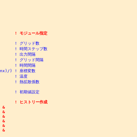
         ! モジュール指定

        ! グリッド数

         ! 時間ステップ数

        ! 出力間隔

         ! グリッド間隔

        ! 時間間隔

1,nx)/) ! 座標変数

       ! 温度

        ! 熱拡散係数

        ! 初期値設定

         ! ヒストリー作成

 &

 &

 &

 &

 &

 &
