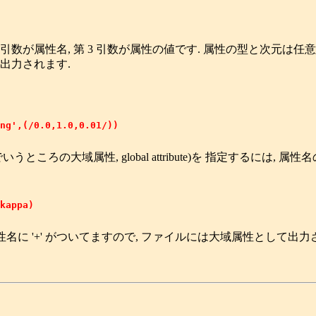
2 引数が属性名, 第 3 引数が属性の値です. 属性の型と次元は任意
出力されます.
ng',(/0.0,1.0,0.01/))

ところの大域属性, global attribute)を 指定するには,
kappa)

属性名に '+' がついてますので, ファイルには大域属性として出