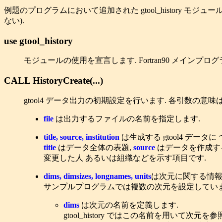
例題のプログラムにおいて追加された gtool_history 
ない).
use gtool_history
モジュールの使用を宣言します. Fortran90 メインプ
CALL HistoryCreate(...)
gtool4 データ出力の初期設定を行います. 各引数の意味
file
は出力するファイルの名前を指定します.
title, source, institution
は生成する gtool4 デー
title
はデータ全体の表題,
source
はデータを作成す
変更した人 あるいは組織などを示す項目です.
dims, dimsizes, longnames, units
は次元に関する情報
サンプルプログラムでは複数の次元を設定していま
dims
は次元の名前を定義します.
gtool_history ではこの名前を用いて次