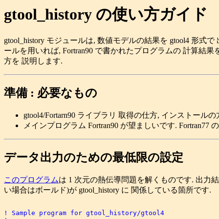
gtool_history の使い方ガイド
gtool_history モジュールは, 数値モデルの結果を g
ールを用いれば, Fortran90 で書かれたプログラムの 計算結果
方を 説明します.
準備 : 必要なもの
gtool4/Fortarn90 ライブラリ 取得の仕方, インストー
メインプログラム Fortran90 が望ましいです. For
データ出力のための最低限の設定
このプログラム
は 1 次元の熱伝導問題を解くものです. 出力結果は
い場合はボールド)が gtool_history に 関係している箇所です.
! Sample program for gtool_history/gtool4
