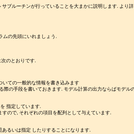
モジュール サブルーチンが行っていることを大まかに説明します. よ
ログラムの先頭にいれましょう.
は次のとおりです.
タに ついての一般的な情報を書き込みます
る際の手段を書いておきます. モデル計算の出力ならばモデル
を 指定しています.
すので, それぞれの項目を配列として与えています.
元を参照あるいは指定 したりすることになります.