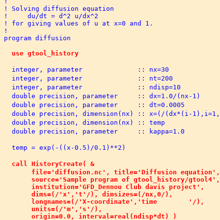
! 

! Solving diffusion equation 

!     du/dt = d^2 u/dx^2

! for giving values of u at x=0 and 1. 

!

program diffusion

  use gtool_history                                 

  integer, parameter              :: nx=30           
  integer, parameter              :: nt=200         
  integer, parameter              :: ndisp=10        
  double precision, parameter     :: dx=1.0/(nx-1)  
  double precision, parameter     :: dt=0.0005       
  double precision, dimension(nx) :: x=(/(dx*(i-1),i=
  double precision, dimension(nx) :: temp             
  double precision, parameter     :: kappa=1.0       
  temp = exp(-((x-0.5)/0.1)**2)                      
  call HistoryCreate( &                             
       file='diffusion.nc', title='Diffusion equation',
       source='Sample program of gtool_history/gtool4',
       institution='GFD_Dennou Club davis project',    
       dims=(/'x','t'/), dimsizes=(/nx,0/),            
       longnames=(/'X-coordinate','time        '/),    
       units=(/'m','s'/),                              
       origin=0.0, interval=real(ndisp*dt) )
