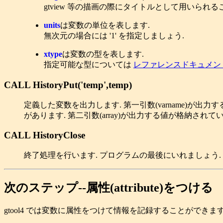
gtview 等の描画の際にタイトルとして用いられる
units
は変数の単位を表します.
無次元の場合には '1' を指定しましょう.
xtype
は変数の型を表します.
指定可能な型については
レファレンスドキュメン
CALL HistoryPut('temp',temp)
定義した変数を出力します. 第一引数(varname)が出力
があります. 第二引数(array)が出力する値が格納されて
CALL HistoryClose
終了処理を行います. プログラムの最後にいれましょう.
次のステップ--属性(attribute)をつける
gtool4 では変数に属性をつけて情報を記録することができます