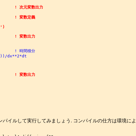
         ! 次元変数出力

        ! 変数定義

')

        ! 変数出力

        ! 時間積分

))/dx**2*dt

コンパイルして実行してみましょう. コンパイルの仕方は環境によって異なります.