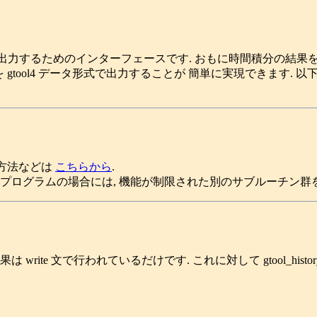
tool4 形式で 出力するためのインターフェースです. おもに時間積
を gtool4 データ形式で出力することが 簡単に実現できます. 以下で
ルの方法などは
こちらから
.
tran77 のプログラムの場合には, 機能が制限された別のサブルーチ
 write 文で行われているだけです. これに対して gtool_hi