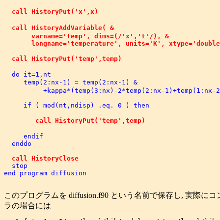
  call HistoryPut('x',x)                            
  call HistoryAddVariable( &                         
       varname='temp', dims=(/'x','t'/), & 

       longname='temperature', units='K', xtype='double
  call HistoryPut('temp',temp)                       

  do it=1,nt

     temp(2:nx-1) = temp(2:nx-1) &                   
          +kappa*(temp(3:nx)-2*temp(2:nx-1)+temp(1:nx-2
     if ( mod(nt,ndisp) .eq. 0 ) then

	call HistoryPut('temp',temp)                         ! 変数出力


     endif

  enddo

call HistoryClose
  stop

このプログラムを diffusion.f90 という名前で保存し, 実際に
ラの場合には