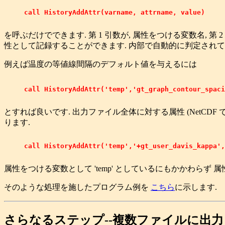
     call HistoryAddAttr(varname, attrname, value)

を呼ぶだけでできます. 第 1 引数が, 属性をつける変数名, 第 
性として記録することができます. 内部で自動的に判定されて
例えば温度の等値線間隔のデフォルト値を与えるには
     call HistoryAddAttr('temp','gt_graph_contour_spaci
とすれば良いです. 出力ファイル全体に対する属性 (NetCDF でいう
ります.
     call HistoryAddAttr('temp','+gt_user_davis_kappa',
属性をつける変数として 'temp' としているにもかかわらず 
そのような処理を施したプログラム例を
こちら
に示します.
さらなるステップ--複数ファイルに出力