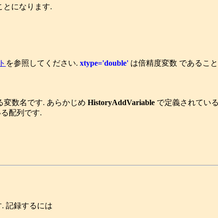
ことになります.
ト
を参照してください.
xtype='double'
は倍精度変数 であること
する変数名です. あらかじめ
HistoryAddVariable
で定義されている
いる配列です.
. 記録するには