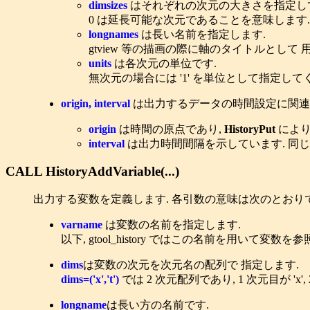
dimsizes
はそれぞれの次元の大きさを指定し
0 は延長可能な次元であることを意味します.
longnames
は長い名前を指定します.
gtview 等の描画の際に軸のタイトルとして
units
は各次元の単位です.
無次元の場合には '1' を単位として指定して
origin, interval
は出力するデータの時間設定に関連
origin
は時間の原点であり,
HistoryPut
により
interval
は出力時間間隔を示しています. 同
CALL HistoryAddVariable(...)
出力する変数を定義します. 各引数の意味は次のとおりで
varname
は変数の名前を指定します.
以下, gtool_history ではこの名前を用いて
dims
は変数の次元を次元名の配列で 指定します.
dims=('x','t')
では 2 次元配列であり, 1 次元目が 'x'
longname
は長い方の名前です.