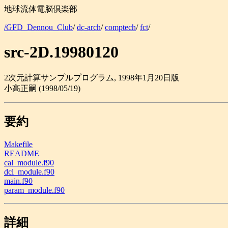
地球流体電脳倶楽部
/GFD_Dennou_Club
/
dc-arch
/
comptech
/
fct
/
src-2D.19980120
2次元計算サンプルプログラム, 1998年1月20日版
小高正嗣 (1998/05/19)
要約
Makefile
README
cal_module.f90
dcl_module.f90
main.f90
param_module.f90
詳細