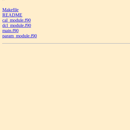
Makefile
README
cal_module.f90
dcl_module.f90
main.f90
param_module.f90