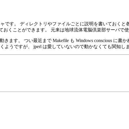
スマネージャです。 ディレクトリやファイルごとに説明を書いてお
を書き付けておくことができます。 元来は地球流体電脳倶楽部サー
ws でも動きます。 つい最近まで Makefile も Windows consc
おう動くようですが、 jperl は愛していないので動かなくても関知