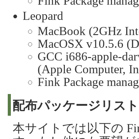
Fink Package manage
Leopard
MacBook (2GHz Inte
MacOSX v10.5.6 (Da
GCC i686-apple-dar
(Apple Computer, In
Fink Package manage
配布パッケージリスト
本サイトでは以下の Fi