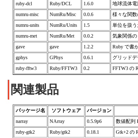
ruby-dcl
Ruby/DCL
1.6.0
地球流体電
numru-misc
NumRu/Misc
0.0.6
様々な関数の
numru-units
NumRu/Units
1.5
単位を扱うた
numru-met
NumRu/Met
0.0.2
気象関係の 
gave
gave
1.2.2
Ruby で
gphys
GPhys
0.6.1
グリッドデー
ruby-fftw3
Ruby/FFTW3
0.2
FFTW3 の
関連製品
パッケージ名
ソフトウェア
バージョン
narray
NArray
0.5.9p6
数値配列 
ruby-gtk2
Ruby/gtk2
0.18.1
Gtk+2 の