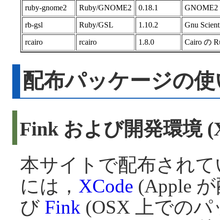
ruby-gnome2
Ruby/GNOME2
0.18.1
GNOME2
rb-gsl
Ruby/GSL
1.10.2
Gnu Scien
rcairo
rcairo
1.8.0
Cairo の
配布パッケージの使
Fink および開発環境 (
本サイトで配布されて
には，
XCode
(Appl
び
Fink
(OSX 上での