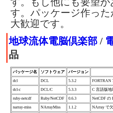
す。もし他にも要望が
す。パッケージ作った
大歓迎です。
地球流体電脳倶楽部
/
電
品
パッケージ名
ソフトウェア
バージョン
dcl
DCL
5.3.2
FORTRA
dcl-c
DCL/C
5.3.3
C 言語版
ruby-netcdf
Ruby/NetCDF
0.6.3
NetCDF 
narray-miss
NArrayMiss
1.1.2
NArray