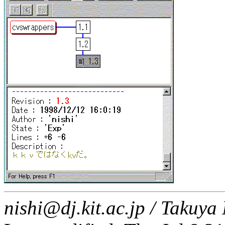
nishi@dj.kit.ac.jp / Taku