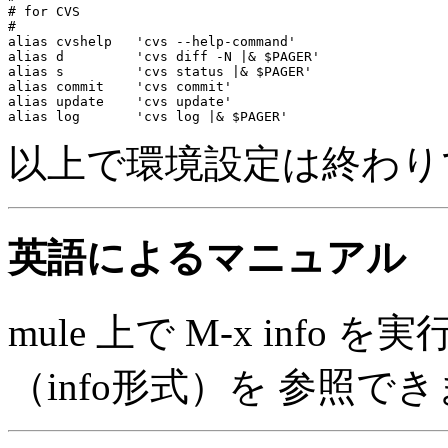
# for CVS

#

alias cvshelp   'cvs --help-command'

alias d         'cvs diff -N |& $PAGER'

alias s         'cvs status |& $PAGER'

alias commit    'cvs commit'

alias update    'cvs update'

以上で環境設定は終わり
英語によるマニュアル
mule 上で M-x info
（info形式）を 参照で