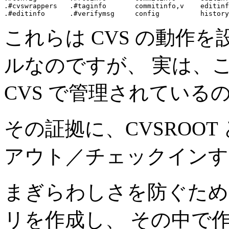
.#cvswrappers   .#taginfo       commitinfo,v    editinf
これらは CVS の動作
ルなのですが、 実は、
CVS で管理されている
その証拠に、CVSROO
アウト／チェックインす
まぎらわしさを防ぐために
リを作成し、 その中で