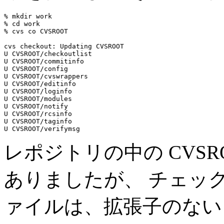
% mkdir work

% cd work

% cvs co CVSROOT

cvs checkout: Updating CVSROOT

U CVSROOT/checkoutlist

U CVSROOT/commitinfo

U CVSROOT/config

U CVSROOT/cvswrappers

U CVSROOT/editinfo

U CVSROOT/loginfo

U CVSROOT/modules

U CVSROOT/notify

U CVSROOT/rcsinfo

U CVSROOT/taginfo

レポジトリの中の CVS
ありましたが、 チェッ
ァイルは、拡張子のない