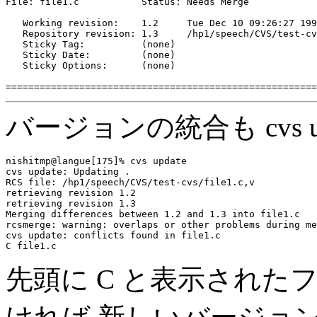
File: file1.c           Status: Needs Merge

   Working revision:    1.2     Tue Dec 10 09:26:27 199
   Repository revision: 1.3     /hp1/speech/CVS/test-cv
   Sticky Tag:          (none)

   Sticky Date:         (none)

   Sticky Options:      (none)

バージョンの統合も cvs 
nishitmp@langue[175]% cvs update

cvs update: Updating .

RCS file: /hp1/speech/CVS/test-cvs/file1.c,v

retrieving revision 1.2

retrieving revision 1.3

Merging differences between 1.2 and 1.3 into file1.c

rcsmerge: warning: overlaps or other problems during me
cvs update: conflicts found in file1.c

先頭に C と表示され