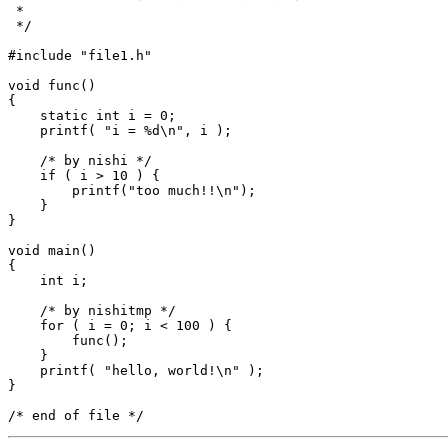
 *

 */

#include "file1.h"

void func()

{

    static int i = 0;

    printf( "i = %d\n", i );

    /* by nishi */

    if ( i > 10 ) {

        printf("too much!!\n");

    }

}

void main()

{

    int i;

    /* by nishitmp */

    for ( i = 0; i < 100 ) {

        func();

    }

    printf( "hello, world!\n" );

}
