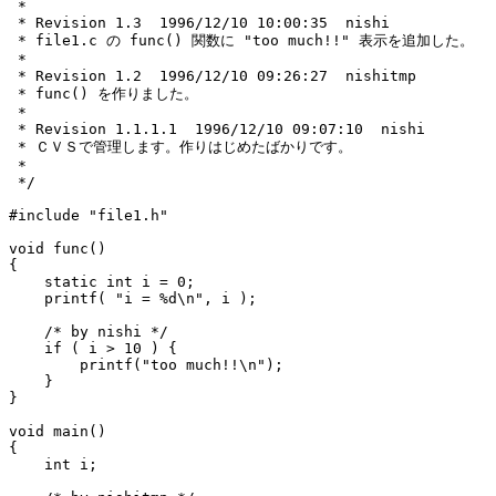
 *

 * Revision 1.3  1996/12/10 10:00:35  nishi

 * file1.c の func() 関数に "too much!!" 表示を追加した。

 *

 * Revision 1.2  1996/12/10 09:26:27  nishitmp

 * func() を作りました。

 *

 * Revision 1.1.1.1  1996/12/10 09:07:10  nishi

 * ＣＶＳで管理します。作りはじめたばかりです。

 *

 */

#include "file1.h"

void func()

{

    static int i = 0;

    printf( "i = %d\n", i );

    /* by nishi */

    if ( i > 10 ) {

        printf("too much!!\n");

    }

}

void main()

{

    int i;
