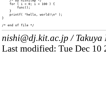
    /* by nishitmp */

    for ( i = 0; i < 100 ) {

        func();

    }

    printf( "hello, world!\n" );

}

nishi@dj.kit.ac.jp / Taku
Last modified: Tue Dec 10