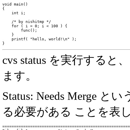
void main()

{

    int i;

    /* by nishitmp */

    for ( i = 0; i < 100 ) {

        func();

    }

    printf( "hello, world!\n" );

cvs status を実行
ます。
Status: Needs Me
る必要がある ことを表
=======================================================