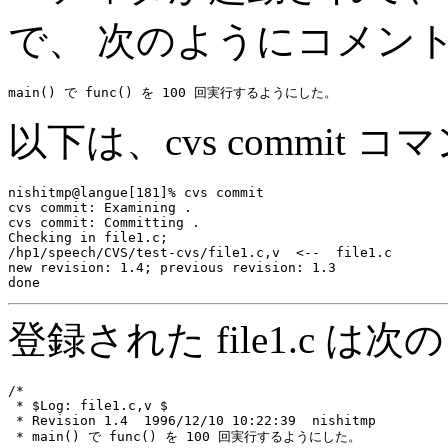
で、 次のようにコメン
以下は、cvs commit
nishitmp@langue[181]% cvs commit

cvs commit: Examining .

cvs commit: Committing .

Checking in file1.c;

/hp1/speech/CVS/test-cvs/file1.c,v  <--  file1.c

new revision: 1.4; previous revision: 1.3

登録された file1.c 
/*

 * $Log: file1.c,v $

 * Revision 1.4  1996/12/10 10:22:39  nishitmp

 * main() で func() を 100 回実行するようにした。
