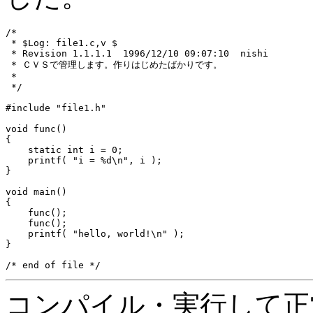
/*

 * $Log: file1.c,v $

 * Revision 1.1.1.1  1996/12/10 09:07:10  nishi

 * ＣＶＳで管理します。作りはじめたばかりです。

 *

 */

#include "file1.h"

void func()

{

    static int i = 0;

    printf( "i = %d\n", i );

}

void main()

{

    func();

    func();

    printf( "hello, world!\n" );

}

コンパイル・実行して正