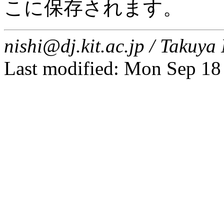
こに保存されます。
nishi@dj.kit.ac.jp / Taku
Last modified: Mon Sep 18