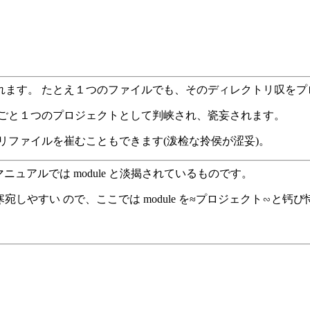
ます。 たとえ１つのファイルでも、そのディレクトリ叹をプ
霖ごと１つのプロジェクトとして判峡され、瓷妄されます。
リファイルを崔むこともできます(泼检な拎侯が涩妥)。
ニュアルでは module と淡揭されているものです。
步と寒宛しやすい ので、ここでは module を≈プロジェクト∽と钙
。