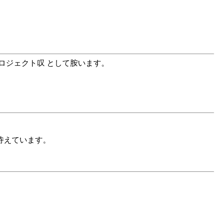
ロジェクト叹 として胺います。
び恃えています。