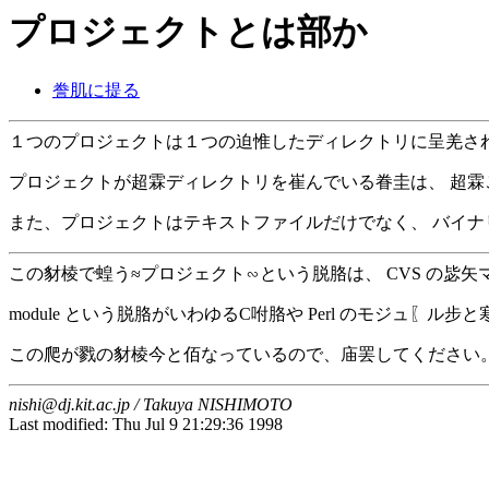
プロジェクトとは部か
誊肌に提る
１つのプロジェクトは１つの迫惟したディレクトリに呈羌され
プロジェクトが超霖ディレクトリを崔んでいる眷圭は、 超
また、プロジェクトはテキストファイルだけでなく、 バイナ
この豺棱で蝗う≈プロジェクト∽という脱胳は、 CVS の毖矢マ
module という脱胳がいわゆるC咐胳や Perl のモジュ〖ル
この爬が戮の豺棱今と佰なっているので、庙罢してください
nishi@dj.kit.ac.jp / Takuya NISHIMOTO
Last modified: Thu Jul 9 21:29:36 1998