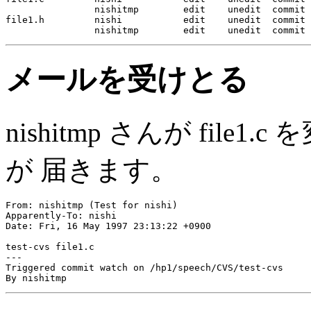
                nishitmp        edit    unedit  commit

file1.h         nishi           edit    unedit  commit

メールを受けとる
nishitmp さんが file1
が 届きます。
From: nishitmp (Test for nishi)

Apparently-To: nishi

Date: Fri, 16 May 1997 23:13:22 +0900

test-cvs file1.c

---

Triggered commit watch on /hp1/speech/CVS/test-cvs
