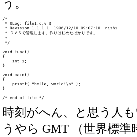
う。
/*

 * $Log: file1.c,v $

 * Revision 1.1.1.1  1996/12/10 09:07:10  nishi

 * ＣＶＳで管理します。作りはじめたばかりです。

 *

 */

void func()

{

    int i;

}

void main()

{

    printf( "hello, world!\n" );

}

時刻がへん、と思う人も
うやら GMT （世界標