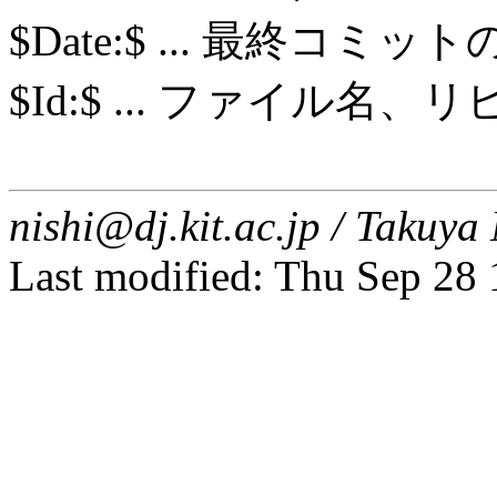
$Date:$ ... 最終コミッ
$Id:$ ... ファイル
nishi@dj.kit.ac.jp / Taku
Last modified: Thu Sep 28