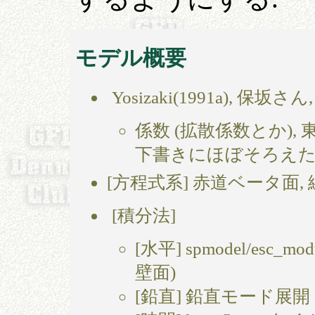
モデル概要
Yosizaki(1991a), 保
係数 (拡散係数とか)
下書きにほぼそろえ
[方程式系] 赤道ベータ面,
[積分法]
[水平] spmodel/esc
壁面)
[鉛直] 鉛直モード展開 ?