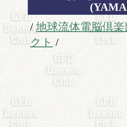
(YAMA
/
地球流体電脳倶楽
クト
/