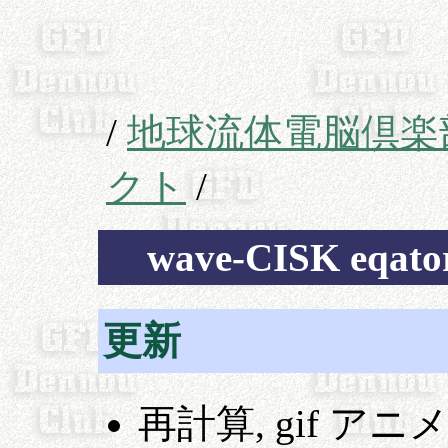
/
地球流体電脳倶楽
クト
/
wave-CISK eqator
更新
再計算, gif ア