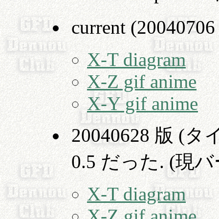
current (2004070
X-T diagram
X-Z gif anime
X-Y gif anime
20040628 版
0.5 だった. (現バ
X-T diagram
X-Z gif anime