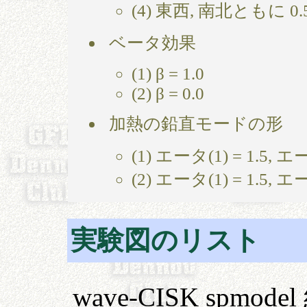
(4) 東西, 南北ともに 
ベータ効果
(1) β = 1.0
(2) β = 0.0
加熱の鉛直モードの形
(1) エータ(1) = 1.5, エ
(2) エータ(1) = 1.5, エ
実験図のリスト
wave-CISK spmode