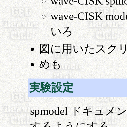
wave-CISK spm
wave-CISK 
いろ
図に用いたスク
めも
実験設定
spmodel ドキュ
するようにする.