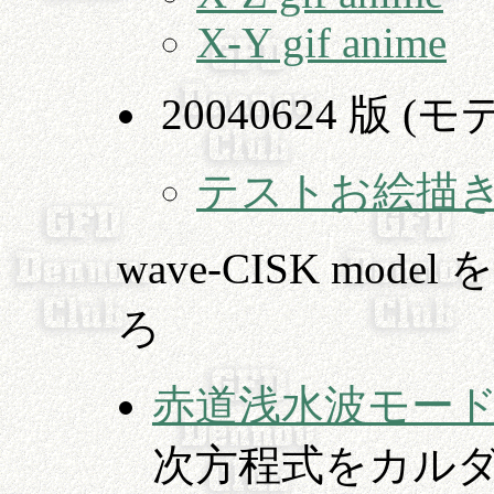
X-Y gif anime
20040624 版 
テストお絵描
wave-CISK mo
ろ
赤道浅水波モー
次方程式をカルダ