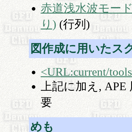
赤道浅水波モード 
り)
(行列)
図作成に用いたス
<URL:current/tool
上記に加え, AP
要
めも