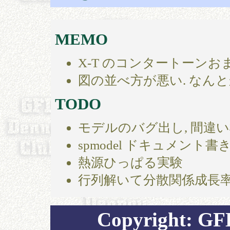
MEMO
X-T のコンタートーン
図の並べ方が悪い. なん
TODO
モデルのバグ出し, 間違
spmodel ドキュメント書
熱源ひっぱる実験
行列解いて分散関係成長
Copyright: GF